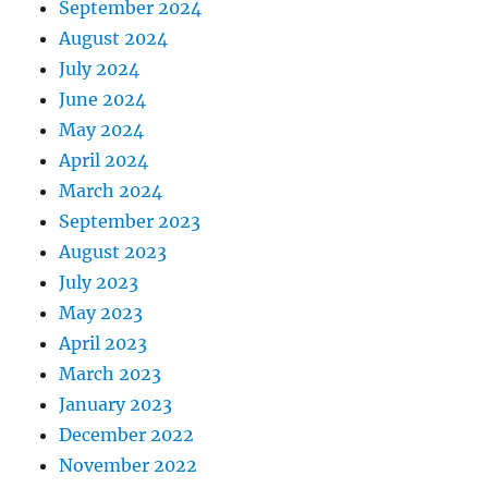
September 2024
August 2024
July 2024
June 2024
May 2024
April 2024
March 2024
September 2023
August 2023
July 2023
May 2023
April 2023
March 2023
January 2023
December 2022
November 2022