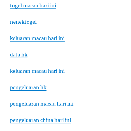
togel macau hari ini
nenektogel
keluaran macau hari ini
data hk
keluaran macau hari ini
pengeluaran hk
pengeluaran macau hari ini
pengeluaran china hari ini