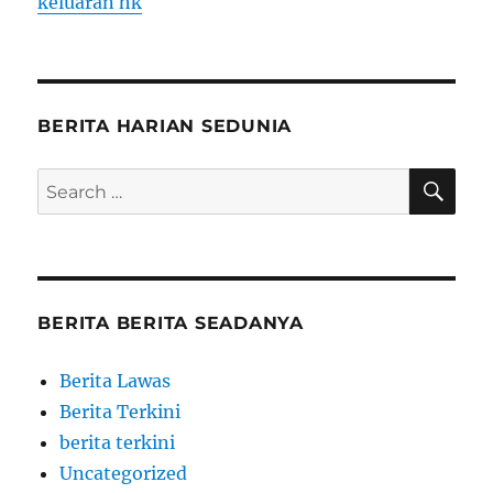
keluaran hk
BERITA HARIAN SEDUNIA
SE
Search
for:
BERITA BERITA SEADANYA
Berita Lawas
Berita Terkini
berita terkini
Uncategorized