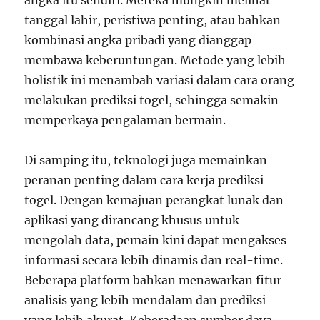
angka itu sendiri. Mereka mungkin melihat
tanggal lahir, peristiwa penting, atau bahkan
kombinasi angka pribadi yang dianggap
membawa keberuntungan. Metode yang lebih
holistik ini menambah variasi dalam cara orang
melakukan prediksi togel, sehingga semakin
memperkaya pengalaman bermain.
Di samping itu, teknologi juga memainkan
peranan penting dalam cara kerja prediksi
togel. Dengan kemajuan perangkat lunak dan
aplikasi yang dirancang khusus untuk
mengolah data, pemain kini dapat mengakses
informasi secara lebih dinamis dan real-time.
Beberapa platform bahkan menawarkan fitur
analisis yang lebih mendalam dan prediksi