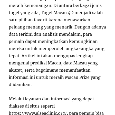
meraih kemenangan. Di antara berbagai jenis
togel yang ada, Togel Macau 4D menjadi salah
satu pilihan favorit karena menawarkan
peluang menang yang menarik. Dengan adanya
data terkini dan analisis mendalam, para
pemain dapat meningkatkan kemungkinan
mereka untuk memperoleh angka-angka yang
tepat. Artikel ini akan mengupas lengkap
mengenai prediksi Macau, data Macau yang
akurat, serta bagaimana memanfaatkan
informasi ini untuk meraih Macau Prize yang
diidamkan.
Melalui layanan dan informasi yang dapat
diakses di situs seperti
https://www.alseaclinic.org/, para pemain bisa