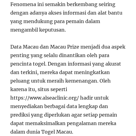
Fenomena ini semakin berkembang seiring
dengan adanya akses informasi dan alat bantu
yang mendukung para pemain dalam
mengambil keputusan.
Data Macau dan Macau Prize menjadi dua aspek
penting yang selalu dinantikan oleh para
pencinta togel. Dengan informasi yang akurat
dan terkini, mereka dapat meningkatkan
peluang untuk meraih kemenangan. Oleh
karena itu, situs seperti
https://www.alseaclinic.org/ hadir untuk
menyediakan berbagai data lengkap dan
prediksi yang diperlukan agar setiap pemain
dapat memaksimalkan pengalaman mereka
dalam dunia Togel Macau.