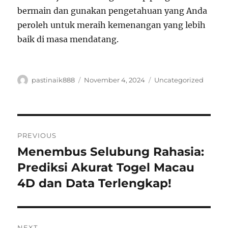
bermain dan gunakan pengetahuan yang Anda
peroleh untuk meraih kemenangan yang lebih
baik di masa mendatang.
Author
Posted
Categories
pastinaik888
November 4, 2024
Uncategorized
on
Post
PREVIOUS
navigation
Menembus Selubung Rahasia:
Previous
post:
Prediksi Akurat Togel Macau
4D dan Data Terlengkap!
NEXT