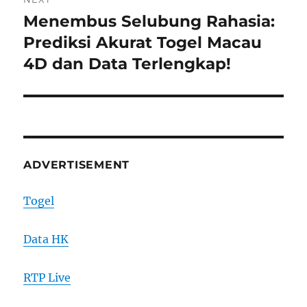
Menembus Selubung Rahasia:
Next
post:
Prediksi Akurat Togel Macau
4D dan Data Terlengkap!
ADVERTISEMENT
Togel
Data HK
RTP Live