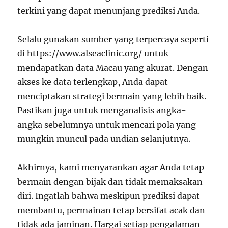
terkini yang dapat menunjang prediksi Anda.
Selalu gunakan sumber yang terpercaya seperti
di https://www.alseaclinic.org/ untuk
mendapatkan data Macau yang akurat. Dengan
akses ke data terlengkap, Anda dapat
menciptakan strategi bermain yang lebih baik.
Pastikan juga untuk menganalisis angka-
angka sebelumnya untuk mencari pola yang
mungkin muncul pada undian selanjutnya.
Akhirnya, kami menyarankan agar Anda tetap
bermain dengan bijak dan tidak memaksakan
diri. Ingatlah bahwa meskipun prediksi dapat
membantu, permainan tetap bersifat acak dan
tidak ada jaminan. Hargai setiap pengalaman