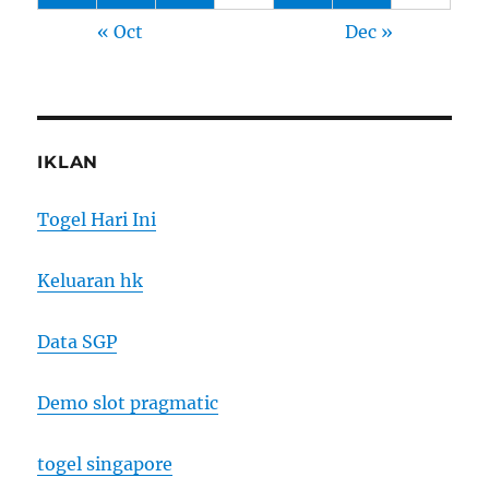
« Oct
Dec »
IKLAN
Togel Hari Ini
Keluaran hk
Data SGP
Demo slot pragmatic
togel singapore