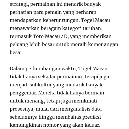
strategi, permainan ini menarik banyak
perhatian para pemain yang berharap
mendapatkan keberuntungan. Togel Macau
menawarkan beragam kategori taruhan,
termasuk Toto Macau 4D, yang memberikan
peluang lebih besar untuk meraih kemenangan
besar.
Dalam perkembangan waktu, Togel Macau
tidak hanya sekadar permainan, tetapi juga
menjadi subkultur yang menarik banyak
penggemar. Mereka tidak hanya bermain
untuk menang, tetapi juga menikmati
prosesnya, mulai dari menganalisis data
sebelumnya hingga membahas prediksi
kemungkinan nomor yang akan keluar.