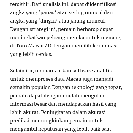
terakhir. Dari analisis ini, dapat diidentifikasi
angka yang ‘panas’ atau sering muncul dan
angka yang ‘dingin’ atau jarang muncul.
Dengan strategi ini, pemain berharap dapat
meningkatkan peluang mereka untuk menang
di Toto Macau 4D dengan memilih kombinasi
yang lebih cerdas.
Selain itu, memanfaatkan software analitik
untuk memproses data Macau juga menjadi
semakin populer. Dengan teknologi yang tepat,
pemain dapat dengan mudah mengolah
informasi besar dan mendapatkan hasil yang
lebih akurat. Peningkatan dalam akurasi
prediksi memungkinkan pemain untuk
mengambil keputusan yang lebih baik saat