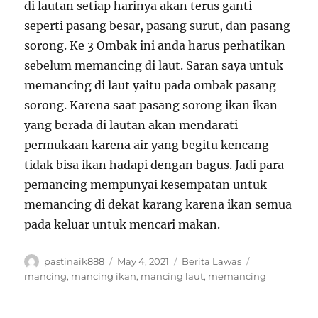
di lautan setiap harinya akan terus ganti
seperti pasang besar, pasang surut, dan pasang
sorong. Ke 3 Ombak ini anda harus perhatikan
sebelum memancing di laut. Saran saya untuk
memancing di laut yaitu pada ombak pasang
sorong. Karena saat pasang sorong ikan ikan
yang berada di lautan akan mendarati
permukaan karena air yang begitu kencang
tidak bisa ikan hadapi dengan bagus. Jadi para
pemancing mempunyai kesempatan untuk
memancing di dekat karang karena ikan semua
pada keluar untuk mencari makan.
Author
Posted
Categories
Tags
pastinaik888
May 4, 2021
Berita Lawas
on
mancing
,
mancing ikan
,
mancing laut
,
memancing