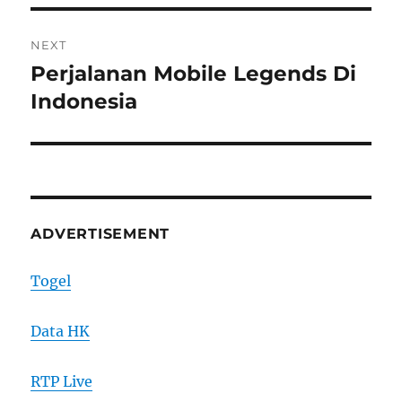
Post
NEXT
navigation
Perjalanan Mobile Legends Di
Next
post:
Indonesia
ADVERTISEMENT
Togel
Data HK
RTP Live