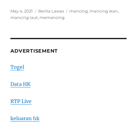
Posted
Categories
Tags
May 4, 2021
Berita Lawas
mancing
,
mancing ikan
,
on
mancing laut
,
memancing
ADVERTISEMENT
Togel
Data HK
RTP Live
keluaran hk