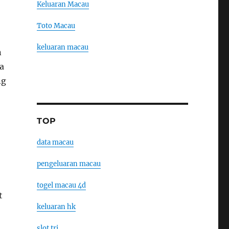
Keluaran Macau
Toto Macau
keluaran macau
n
a
ng
TOP
data macau
pengeluaran macau
togel macau 4d
t
keluaran hk
slot tri