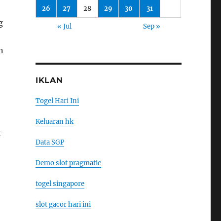
26
27
28
29
30
31
g
« Jul
Sep »
n
IKLAN
Togel Hari Ini
Keluaran hk
t
Data SGP
Demo slot pragmatic
togel singapore
slot gacor hari ini