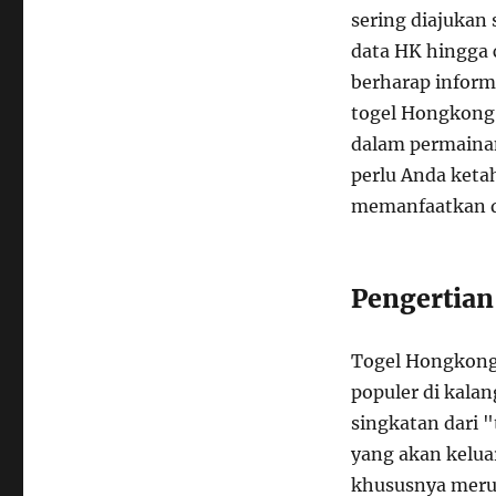
sering diajukan
data HK hingga 
berharap inform
togel Hongkong
dalam permainan 
perlu Anda keta
memanfaatkan da
Pengertia
Togel Hongkong 
populer di kala
singkatan dari 
yang akan kelua
khususnya meru