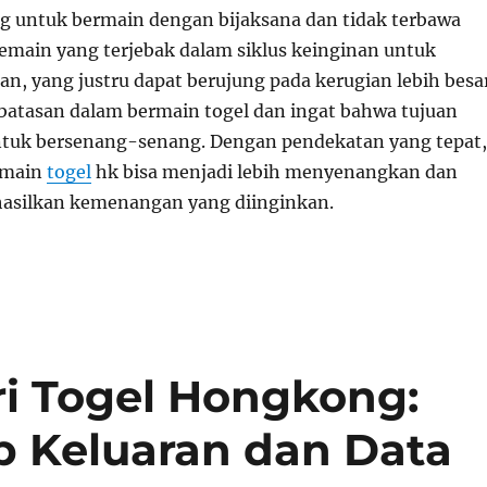
ng untuk bermain dengan bijaksana dan tidak terbawa
emain yang terjebak dalam siklus keinginan untuk
n, yang justru dapat berujung pada kerugian lebih besar
 batasan dalam bermain togel dan ingat bahwa tujuan
ntuk bersenang-senang. Dengan pendekatan yang tepat,
rmain
togel
hk bisa menjadi lebih menyenangkan dan
silkan kemenangan yang diinginkan.
i Togel Hongkong:
 Keluaran dan Data