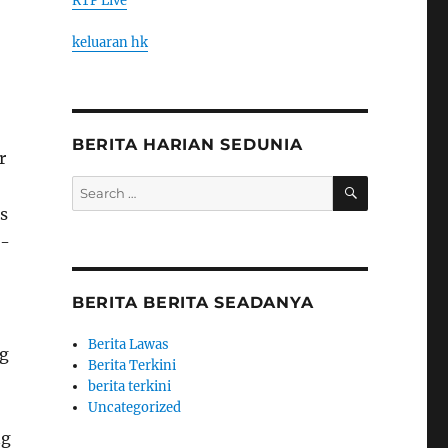
RTP Live
keluaran hk
BERITA HARIAN SEDUNIA
r
SEARCH
Search
for:
s
a-
BERITA BERITA SEADANYA
Berita Lawas
ng
Berita Terkini
berita terkini
Uncategorized
ng