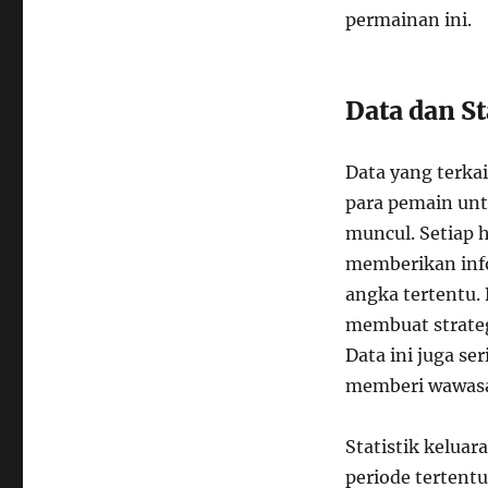
permainan ini.
Data dan St
Data yang terka
para pemain un
muncul. Setiap h
memberikan inf
angka tertentu.
membuat strateg
Data ini juga se
memberi wawasa
Statistik kelua
periode tertent