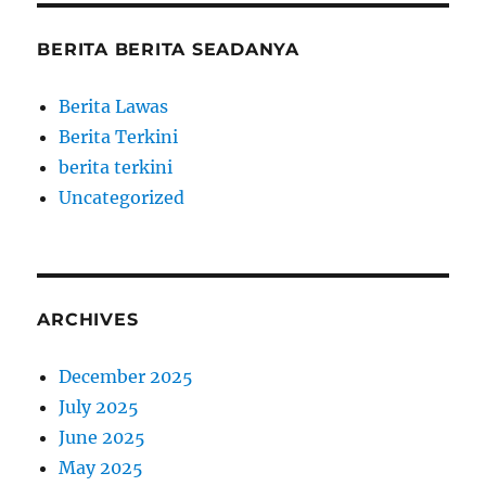
BERITA BERITA SEADANYA
Berita Lawas
Berita Terkini
berita terkini
Uncategorized
ARCHIVES
December 2025
July 2025
June 2025
May 2025