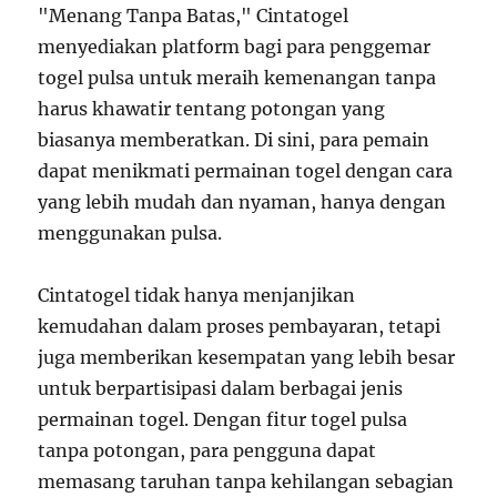
"Menang Tanpa Batas," Cintatogel
menyediakan platform bagi para penggemar
togel pulsa untuk meraih kemenangan tanpa
harus khawatir tentang potongan yang
biasanya memberatkan. Di sini, para pemain
dapat menikmati permainan togel dengan cara
yang lebih mudah dan nyaman, hanya dengan
menggunakan pulsa.
Cintatogel tidak hanya menjanjikan
kemudahan dalam proses pembayaran, tetapi
juga memberikan kesempatan yang lebih besar
untuk berpartisipasi dalam berbagai jenis
permainan togel. Dengan fitur togel pulsa
tanpa potongan, para pengguna dapat
memasang taruhan tanpa kehilangan sebagian