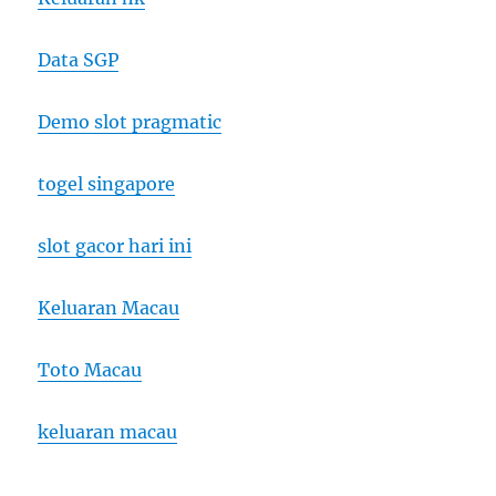
Data SGP
Demo slot pragmatic
togel singapore
slot gacor hari ini
Keluaran Macau
Toto Macau
keluaran macau