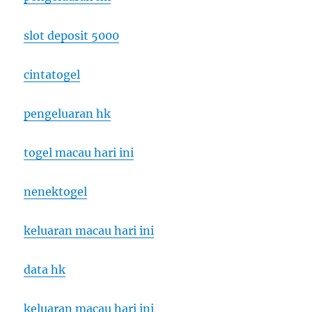
slot deposit 5000
cintatogel
pengeluaran hk
togel macau hari ini
nenektogel
keluaran macau hari ini
data hk
keluaran macau hari ini