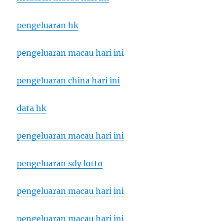
pengeluaran hk
pengeluaran macau hari ini
pengeluaran china hari ini
data hk
pengeluaran macau hari ini
pengeluaran sdy lotto
pengeluaran macau hari ini
pengeluaran macau hari ini