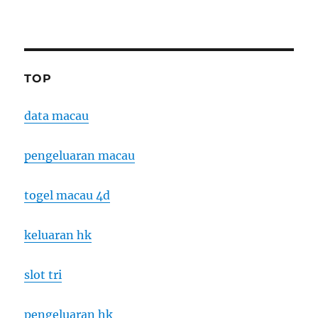
TOP
data macau
pengeluaran macau
togel macau 4d
keluaran hk
slot tri
pengeluaran hk