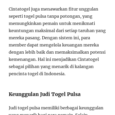
Cintatogel juga menawarkan fitur unggulan
seperti togel pulsa tanpa potongan, yang
memungkinkan pemain untuk menikmati
keuntungan maksimal dari setiap taruhan yang
mereka pasang. Dengan sistem ini, para
member dapat mengelola keuangan mereka
dengan lebih baik dan memaksimalkan potensi
kemenangan. Hal ini menjadikan Cintatogel
sebagai pilihan yang menarik di kalangan
pencinta togel di Indonesia.
Keunggulan Judi Togel Pulsa
Judi togel pulsa memiliki berbagai keunggulan