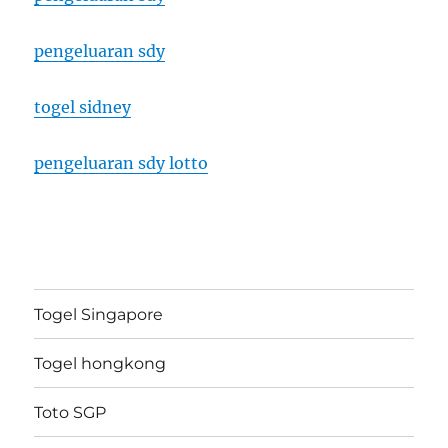
pengeluaran sdy
togel sidney
pengeluaran sdy lotto
Togel Singapore
Togel hongkong
Toto SGP