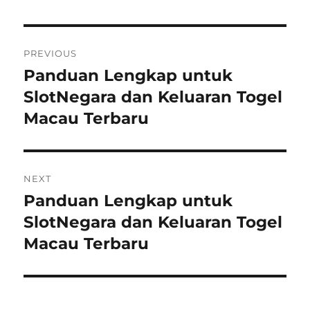
Post
PREVIOUS
navigation
Panduan Lengkap untuk
Previous
post:
SlotNegara dan Keluaran Togel
Macau Terbaru
NEXT
Panduan Lengkap untuk
Next
post:
SlotNegara dan Keluaran Togel
Macau Terbaru