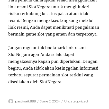
Para pemain diharapkan selalu menggunakan
link resmi SlotNegara untuk menghindari
risiko terhubung ke situs palsu atau tidak
resmi. Dengan mengakses langsung melalui
link resmi, Anda dapat menikmati pengalaman
bermain game slot yang aman dan terpercaya.
Jangan ragu untuk bookmark link resmi
SlotNegara agar Anda selalu dapat
mengaksesnya kapan pun diperlukan. Dengan
begitu, Anda tidak akan ketinggalan informasi
terbaru seputar permainan slot terkini yang
disediakan oleh SlotNegara.
Author
Posted
Categories
pastinaik888
June 2, 2024
Uncategorized
on