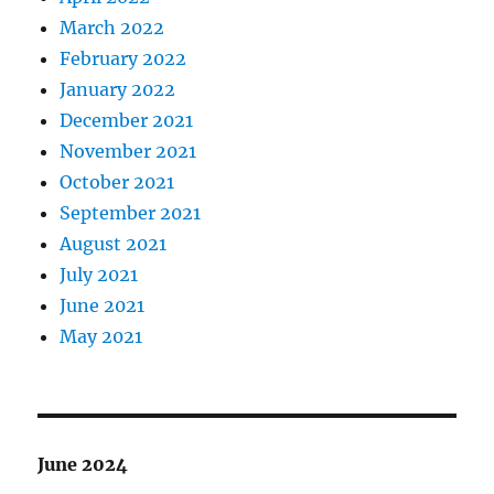
March 2022
February 2022
January 2022
December 2021
November 2021
October 2021
September 2021
August 2021
July 2021
June 2021
May 2021
June 2024