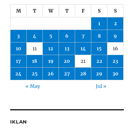
M
T
W
T
F
S
S
1
2
3
4
5
6
7
8
9
10
11
12
13
14
15
16
17
18
19
20
21
22
23
24
25
26
27
28
29
30
« May
Jul »
IKLAN