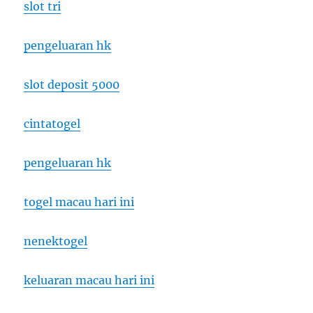
slot tri
pengeluaran hk
slot deposit 5000
cintatogel
pengeluaran hk
togel macau hari ini
nenektogel
keluaran macau hari ini