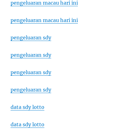
pengeluaran macau hari ini
pengeluaran macau hari ini
pengeluaran sdy
pengeluaran sdy
pengeluaran sdy
pengeluaran sdy
data sdy lotto
data sdy lotto