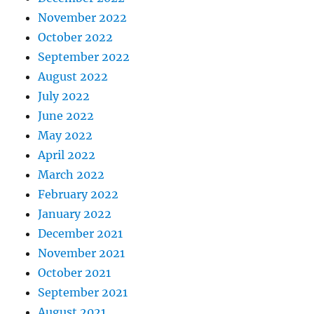
November 2022
October 2022
September 2022
August 2022
July 2022
June 2022
May 2022
April 2022
March 2022
February 2022
January 2022
December 2021
November 2021
October 2021
September 2021
August 2021