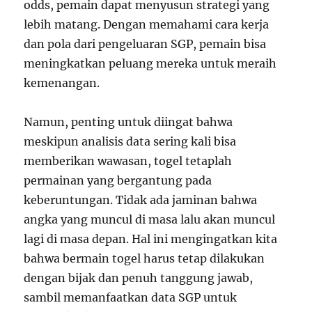
odds, pemain dapat menyusun strategi yang
lebih matang. Dengan memahami cara kerja
dan pola dari pengeluaran SGP, pemain bisa
meningkatkan peluang mereka untuk meraih
kemenangan.
Namun, penting untuk diingat bahwa
meskipun analisis data sering kali bisa
memberikan wawasan, togel tetaplah
permainan yang bergantung pada
keberuntungan. Tidak ada jaminan bahwa
angka yang muncul di masa lalu akan muncul
lagi di masa depan. Hal ini mengingatkan kita
bahwa bermain togel harus tetap dilakukan
dengan bijak dan penuh tanggung jawab,
sambil memanfaatkan data SGP untuk