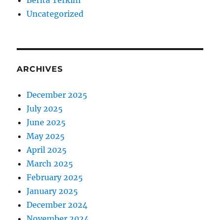
Berita Terkini
Uncategorized
ARCHIVES
December 2025
July 2025
June 2025
May 2025
April 2025
March 2025
February 2025
January 2025
December 2024
November 2024