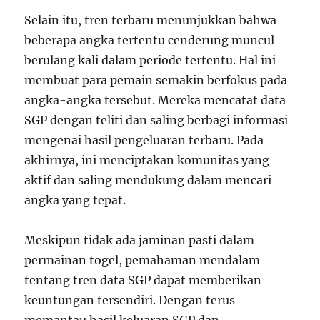
Selain itu, tren terbaru menunjukkan bahwa
beberapa angka tertentu cenderung muncul
berulang kali dalam periode tertentu. Hal ini
membuat para pemain semakin berfokus pada
angka-angka tersebut. Mereka mencatat data
SGP dengan teliti dan saling berbagi informasi
mengenai hasil pengeluaran terbaru. Pada
akhirnya, ini menciptakan komunitas yang
aktif dan saling mendukung dalam mencari
angka yang tepat.
Meskipun tidak ada jaminan pasti dalam
permainan togel, pemahaman mendalam
tentang tren data SGP dapat memberikan
keuntungan tersendiri. Dengan terus