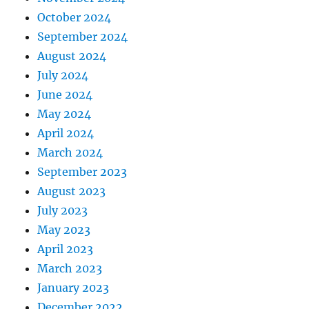
October 2024
September 2024
August 2024
July 2024
June 2024
May 2024
April 2024
March 2024
September 2023
August 2023
July 2023
May 2023
April 2023
March 2023
January 2023
December 2022