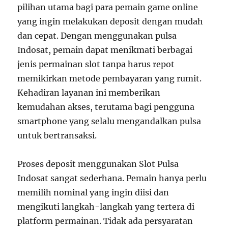
pilihan utama bagi para pemain game online
yang ingin melakukan deposit dengan mudah
dan cepat. Dengan menggunakan pulsa
Indosat, pemain dapat menikmati berbagai
jenis permainan slot tanpa harus repot
memikirkan metode pembayaran yang rumit.
Kehadiran layanan ini memberikan
kemudahan akses, terutama bagi pengguna
smartphone yang selalu mengandalkan pulsa
untuk bertransaksi.
Proses deposit menggunakan Slot Pulsa
Indosat sangat sederhana. Pemain hanya perlu
memilih nominal yang ingin diisi dan
mengikuti langkah-langkah yang tertera di
platform permainan. Tidak ada persyaratan