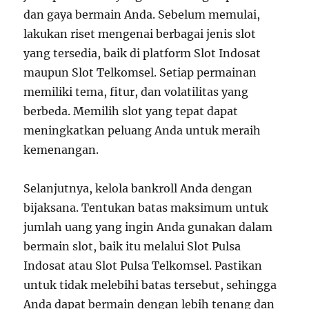
dan gaya bermain Anda. Sebelum memulai,
lakukan riset mengenai berbagai jenis slot
yang tersedia, baik di platform Slot Indosat
maupun Slot Telkomsel. Setiap permainan
memiliki tema, fitur, dan volatilitas yang
berbeda. Memilih slot yang tepat dapat
meningkatkan peluang Anda untuk meraih
kemenangan.
Selanjutnya, kelola bankroll Anda dengan
bijaksana. Tentukan batas maksimum untuk
jumlah uang yang ingin Anda gunakan dalam
bermain slot, baik itu melalui Slot Pulsa
Indosat atau Slot Pulsa Telkomsel. Pastikan
untuk tidak melebihi batas tersebut, sehingga
Anda dapat bermain dengan lebih tenang dan