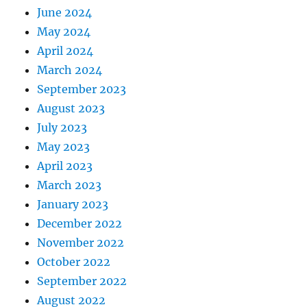
June 2024
May 2024
April 2024
March 2024
September 2023
August 2023
July 2023
May 2023
April 2023
March 2023
January 2023
December 2022
November 2022
October 2022
September 2022
August 2022