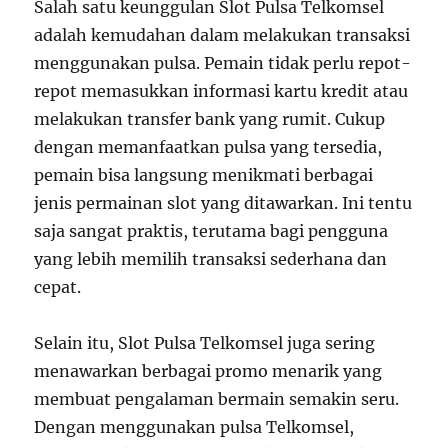
Salah satu keunggulan Slot Pulsa Telkomsel
adalah kemudahan dalam melakukan transaksi
menggunakan pulsa. Pemain tidak perlu repot-
repot memasukkan informasi kartu kredit atau
melakukan transfer bank yang rumit. Cukup
dengan memanfaatkan pulsa yang tersedia,
pemain bisa langsung menikmati berbagai
jenis permainan slot yang ditawarkan. Ini tentu
saja sangat praktis, terutama bagi pengguna
yang lebih memilih transaksi sederhana dan
cepat.
Selain itu, Slot Pulsa Telkomsel juga sering
menawarkan berbagai promo menarik yang
membuat pengalaman bermain semakin seru.
Dengan menggunakan pulsa Telkomsel,