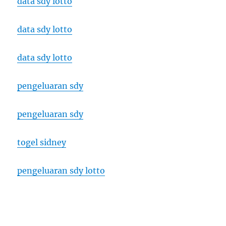
data sdy lotto
data sdy lotto
data sdy lotto
pengeluaran sdy
pengeluaran sdy
togel sidney
pengeluaran sdy lotto