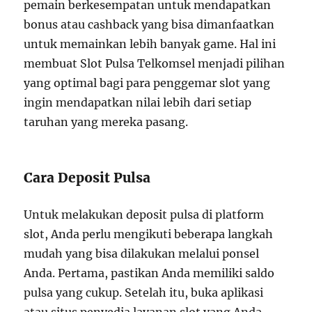
pemain berkesempatan untuk mendapatkan
bonus atau cashback yang bisa dimanfaatkan
untuk memainkan lebih banyak game. Hal ini
membuat Slot Pulsa Telkomsel menjadi pilihan
yang optimal bagi para penggemar slot yang
ingin mendapatkan nilai lebih dari setiap
taruhan yang mereka pasang.
Cara Deposit Pulsa
Untuk melakukan deposit pulsa di platform
slot, Anda perlu mengikuti beberapa langkah
mudah yang bisa dilakukan melalui ponsel
Anda. Pertama, pastikan Anda memiliki saldo
pulsa yang cukup. Setelah itu, buka aplikasi