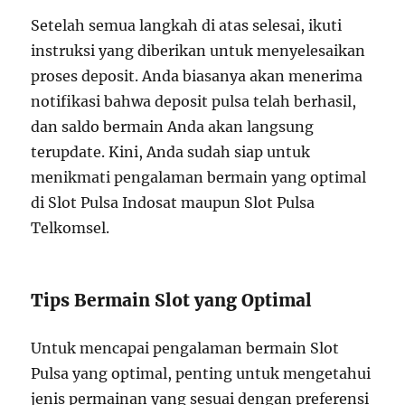
Setelah semua langkah di atas selesai, ikuti
instruksi yang diberikan untuk menyelesaikan
proses deposit. Anda biasanya akan menerima
notifikasi bahwa deposit pulsa telah berhasil,
dan saldo bermain Anda akan langsung
terupdate. Kini, Anda sudah siap untuk
menikmati pengalaman bermain yang optimal
di Slot Pulsa Indosat maupun Slot Pulsa
Telkomsel.
Tips Bermain Slot yang Optimal
Untuk mencapai pengalaman bermain Slot
Pulsa yang optimal, penting untuk mengetahui
jenis permainan yang sesuai dengan preferensi