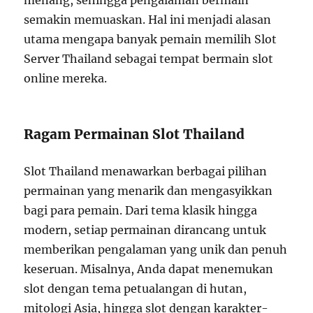
menang, sehingga pengalaman bermain
semakin memuaskan. Hal ini menjadi alasan
utama mengapa banyak pemain memilih Slot
Server Thailand sebagai tempat bermain slot
online mereka.
Ragam Permainan Slot Thailand
Slot Thailand menawarkan berbagai pilihan
permainan yang menarik dan mengasyikkan
bagi para pemain. Dari tema klasik hingga
modern, setiap permainan dirancang untuk
memberikan pengalaman yang unik dan penuh
keseruan. Misalnya, Anda dapat menemukan
slot dengan tema petualangan di hutan,
mitologi Asia, hingga slot dengan karakter-