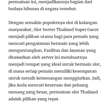
permainan ini, menjadikannya bagian dari
budaya hiburan di negara tersebut.
Dengan semakin populernya slot di kalangan
masyarakat, Slot Server Thailand Super Gacor
menjadi pilihan utama bagi para pemain yang
mencari pengalaman bermain yang lebih
menguntungkan. Fasilitas dan layanan yang
ditawarkan oleh server ini membuatnya
menjadi tempat yang ideal untuk bermain slot,
di mana setiap pemain memiliki kesempatan
untuk meraih kemenangan menggiurkan. Jadi,
jika Anda mencari keseruan dan peluang
menang yang besar, permainan slot Thailand
adalah pilihan yang tepat.