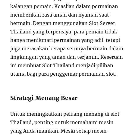
kalangan pemain. Keaslian dalam permainan
memberikan rasa aman dan nyaman saat
bermain. Dengan menggunakan Slot Server
Thailand yang terpercaya, para pemain tidak
hanya menikmati permainan yang adil, tetapi
juga merasakan betapa serunya bermain dalam
lingkungan yang aman dan terjamin. Keseruan
ini membuat Slot Thailand menjadi pilihan
utama bagi para penggemar permainan slot.
Strategi Menang Besar
Untuk meningkatkan peluang menang di slot
Thailand, penting untuk memahami mesin
yang Anda mainkan. Meski setiap mesin