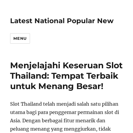
Latest National Popular New
MENU
Menjelajahi Keseruan Slot
Thailand: Tempat Terbaik
untuk Menang Besar!
Slot Thailand telah menjadi salah satu pilihan
utama bagi para penggemar permainan slot di
Asia. Dengan berbagai fitur menarik dan
peluang menang yang menggiurkan, tidak