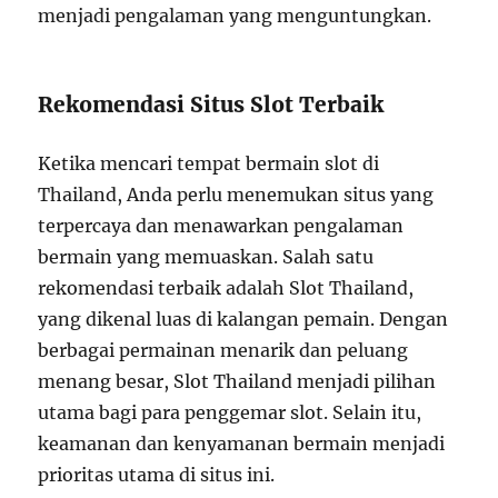
menjadi pengalaman yang menguntungkan.
Rekomendasi Situs Slot Terbaik
Ketika mencari tempat bermain slot di
Thailand, Anda perlu menemukan situs yang
terpercaya dan menawarkan pengalaman
bermain yang memuaskan. Salah satu
rekomendasi terbaik adalah Slot Thailand,
yang dikenal luas di kalangan pemain. Dengan
berbagai permainan menarik dan peluang
menang besar, Slot Thailand menjadi pilihan
utama bagi para penggemar slot. Selain itu,
keamanan dan kenyamanan bermain menjadi
prioritas utama di situs ini.