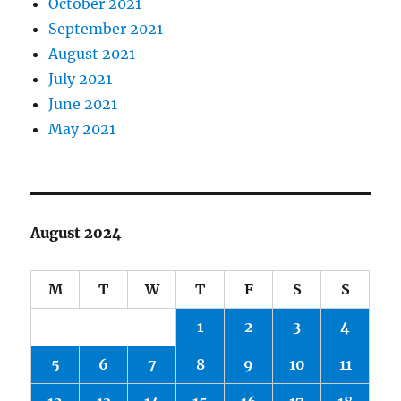
October 2021
September 2021
August 2021
July 2021
June 2021
May 2021
August 2024
M
T
W
T
F
S
S
1
2
3
4
5
6
7
8
9
10
11