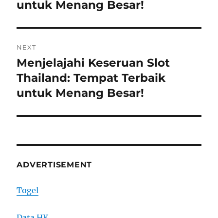
untuk Menang Besar!
NEXT
Menjelajahi Keseruan Slot
Next
post:
Thailand: Tempat Terbaik
untuk Menang Besar!
ADVERTISEMENT
Togel
Data HK