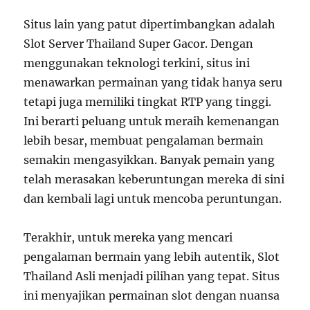
Situs lain yang patut dipertimbangkan adalah
Slot Server Thailand Super Gacor. Dengan
menggunakan teknologi terkini, situs ini
menawarkan permainan yang tidak hanya seru
tetapi juga memiliki tingkat RTP yang tinggi.
Ini berarti peluang untuk meraih kemenangan
lebih besar, membuat pengalaman bermain
semakin mengasyikkan. Banyak pemain yang
telah merasakan keberuntungan mereka di sini
dan kembali lagi untuk mencoba peruntungan.
Terakhir, untuk mereka yang mencari
pengalaman bermain yang lebih autentik, Slot
Thailand Asli menjadi pilihan yang tepat. Situs
ini menyajikan permainan slot dengan nuansa