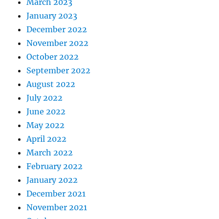
March 2023
January 2023
December 2022
November 2022
October 2022
September 2022
August 2022
July 2022
June 2022
May 2022
April 2022
March 2022
February 2022
January 2022
December 2021
November 2021