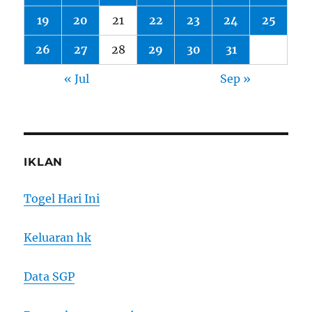
19
20
21
22
23
24
25
26
27
28
29
30
31
« Jul
Sep »
IKLAN
Togel Hari Ini
Keluaran hk
Data SGP