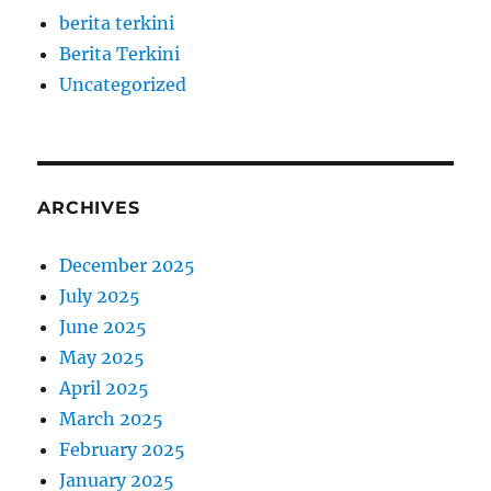
berita terkini
Berita Terkini
Uncategorized
ARCHIVES
December 2025
July 2025
June 2025
May 2025
April 2025
March 2025
February 2025
January 2025