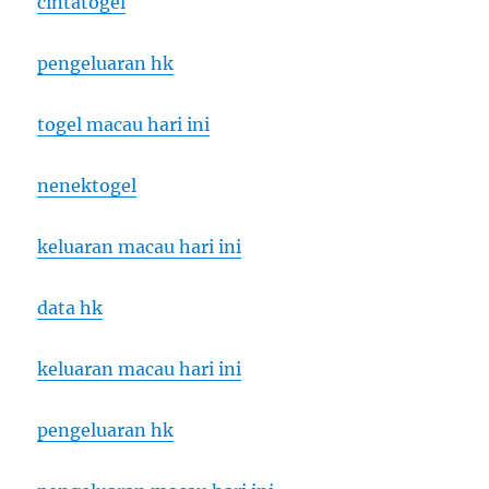
cintatogel
pengeluaran hk
togel macau hari ini
nenektogel
keluaran macau hari ini
data hk
keluaran macau hari ini
pengeluaran hk