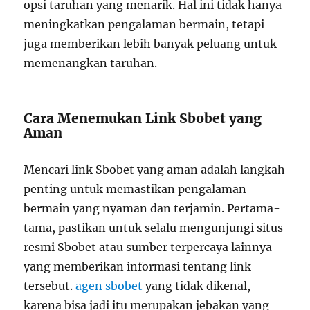
opsi taruhan yang menarik. Hal ini tidak hanya
meningkatkan pengalaman bermain, tetapi
juga memberikan lebih banyak peluang untuk
memenangkan taruhan.
Cara Menemukan Link Sbobet yang
Aman
Mencari link Sbobet yang aman adalah langkah
penting untuk memastikan pengalaman
bermain yang nyaman dan terjamin. Pertama-
tama, pastikan untuk selalu mengunjungi situs
resmi Sbobet atau sumber terpercaya lainnya
yang memberikan informasi tentang link
tersebut.
agen sbobet
yang tidak dikenal,
karena bisa jadi itu merupakan jebakan yang