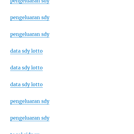
pengeluaran sdy
pengeluaran sdy
pengeluaran sdy
data sdy lotto
data sdy lotto
data sdy lotto
pengeluaran sdy
pengeluaran sdy