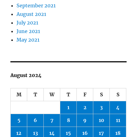
September 2021
August 2021
July 2021
June 2021
May 2021
August 2024
M
T
W
T
F
S
S
1
2
3
4
5
6
7
8
9
10
11
12
13
14
15
16
17
18