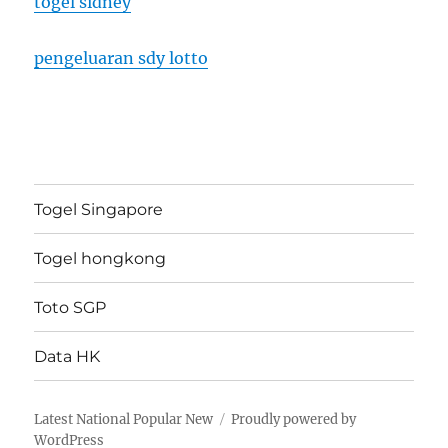
togel sidney
pengeluaran sdy lotto
Togel Singapore
Togel hongkong
Toto SGP
Data HK
Latest National Popular New
Proudly powered by
WordPress