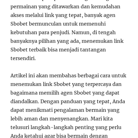
permainan yang ditawarkan dan kemudahan
akses melalui link yang tepat, banyak agen
Sbobet bermunculan untuk memenuhi
kebutuhan para penjudi. Namun, di tengah
banyaknya pilihan yang ada, menemukan link
Sbobet terbaik bisa menjadi tantangan
tersendiri.
Artikel ini akan membahas berbagai cara untuk
menemukan link Sbobet yang terpercaya dan
bagaimana memilih agen Sbobet yang dapat
diandalkan. Dengan panduan yang tepat, Anda
dapat menikmati pengalaman bermain yang
lebih aman dan menyenangkan. Mari kita
telusuri langkah-langkah penting yang perlu
Anda ketahui agar bisa bermain dengan