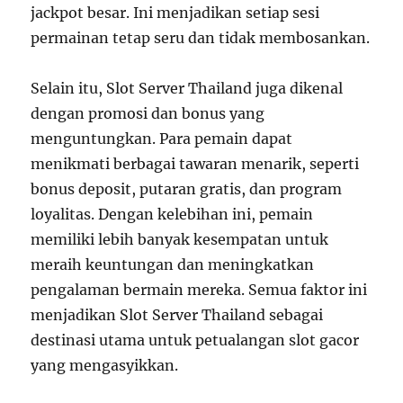
jackpot besar. Ini menjadikan setiap sesi
permainan tetap seru dan tidak membosankan.
Selain itu, Slot Server Thailand juga dikenal
dengan promosi dan bonus yang
menguntungkan. Para pemain dapat
menikmati berbagai tawaran menarik, seperti
bonus deposit, putaran gratis, dan program
loyalitas. Dengan kelebihan ini, pemain
memiliki lebih banyak kesempatan untuk
meraih keuntungan dan meningkatkan
pengalaman bermain mereka. Semua faktor ini
menjadikan Slot Server Thailand sebagai
destinasi utama untuk petualangan slot gacor
yang mengasyikkan.