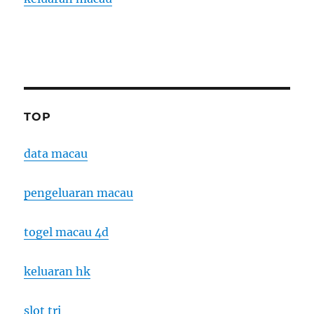
TOP
data macau
pengeluaran macau
togel macau 4d
keluaran hk
slot tri