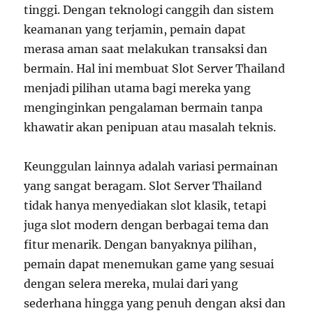
tinggi. Dengan teknologi canggih dan sistem
keamanan yang terjamin, pemain dapat
merasa aman saat melakukan transaksi dan
bermain. Hal ini membuat Slot Server Thailand
menjadi pilihan utama bagi mereka yang
menginginkan pengalaman bermain tanpa
khawatir akan penipuan atau masalah teknis.
Keunggulan lainnya adalah variasi permainan
yang sangat beragam. Slot Server Thailand
tidak hanya menyediakan slot klasik, tetapi
juga slot modern dengan berbagai tema dan
fitur menarik. Dengan banyaknya pilihan,
pemain dapat menemukan game yang sesuai
dengan selera mereka, mulai dari yang
sederhana hingga yang penuh dengan aksi dan