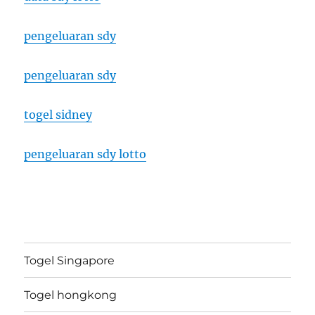
pengeluaran sdy
pengeluaran sdy
togel sidney
pengeluaran sdy lotto
Togel Singapore
Togel hongkong