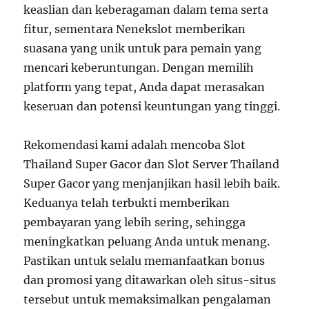
keaslian dan keberagaman dalam tema serta
fitur, sementara Nenekslot memberikan
suasana yang unik untuk para pemain yang
mencari keberuntungan. Dengan memilih
platform yang tepat, Anda dapat merasakan
keseruan dan potensi keuntungan yang tinggi.
Rekomendasi kami adalah mencoba Slot
Thailand Super Gacor dan Slot Server Thailand
Super Gacor yang menjanjikan hasil lebih baik.
Keduanya telah terbukti memberikan
pembayaran yang lebih sering, sehingga
meningkatkan peluang Anda untuk menang.
Pastikan untuk selalu memanfaatkan bonus
dan promosi yang ditawarkan oleh situs-situs
tersebut untuk memaksimalkan pengalaman