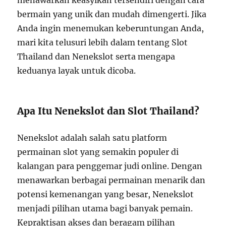
menawarkan keasyikan tersendiri dengan cara
bermain yang unik dan mudah dimengerti. Jika
Anda ingin menemukan keberuntungan Anda,
mari kita telusuri lebih dalam tentang Slot
Thailand dan Nenekslot serta mengapa
keduanya layak untuk dicoba.
Apa Itu Nenekslot dan Slot Thailand?
Nenekslot adalah salah satu platform
permainan slot yang semakin populer di
kalangan para penggemar judi online. Dengan
menawarkan berbagai permainan menarik dan
potensi kemenangan yang besar, Nenekslot
menjadi pilihan utama bagi banyak pemain.
Kepraktisan akses dan beragam pilihan