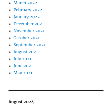
March 2022
February 2022
January 2022
December 2021
November 2021
October 2021
September 2021
August 2021
July 2021
June 2021
May 2021
August 2024