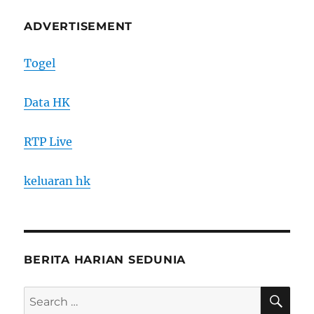
ADVERTISEMENT
Togel
Data HK
RTP Live
keluaran hk
BERITA HARIAN SEDUNIA
SE
Search